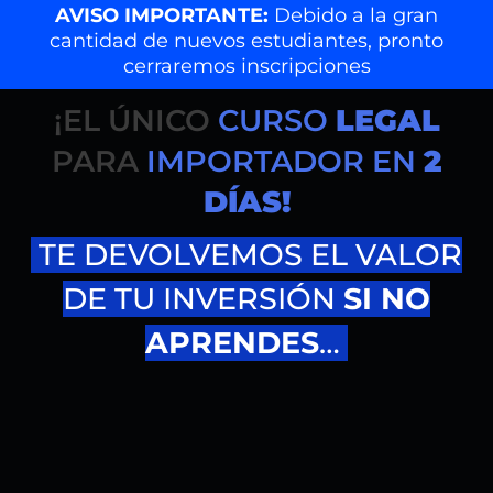
AVISO IMPORTANTE:
Debido a la gran
cantidad de nuevos estudiantes, pronto
cerraremos inscripciones
Fórmula 36 - 180 para importar con Andrés Bellón
¡EL ÚNICO
CURSO
LEGAL
PARA
IMPORTADOR EN
2
DÍAS!
TE DEVOLVEMOS EL VALOR
DE TU INVERSIÓN
SI NO
APRENDES
…