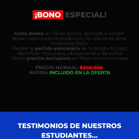
¡BONO
ESPECIAL!
Gana dinero
sin tener dinero, aprende a vender
desde casa nuestros productos, no requieres tener
inventario físico.
Recibe la
partida arancelaria
de tu producto para
identificar impuestos, obligaciones y derechos
Obtén
precios exclusivos
en fletes internacionales
PRECIO NORMAL:
$600.000
AHORA:
INCLUIDO EN LA OFERTA
TESTIMONIOS DE NUESTROS
ESTUDIANTES…