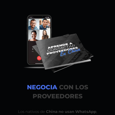
NEGOCIA
CON LOS
PROVEEDORES
Los nativos de
China no usan WhatsApp
,