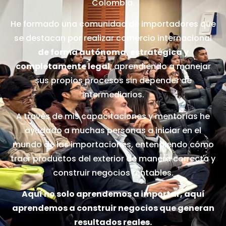
Colombia.
He formado una comunidad de importadores que
se destacan por realizar comercio internacional
de forma autónoma, estratégica y
completamente legal
, aprendiendo a manejar
sus propios procesos sin depender de
intermediarios.
A través de mis capacitaciones y mentorías he
ayudado a muchas personas a iniciar en el
mundo de las importaciones, entendiendo cómo
traer productos del exterior de manera correcta y
construir negocios rentables.
Aquí no solo aprendemos a importar, aquí
aprendemos a construir negocios que generan
resultados reales.