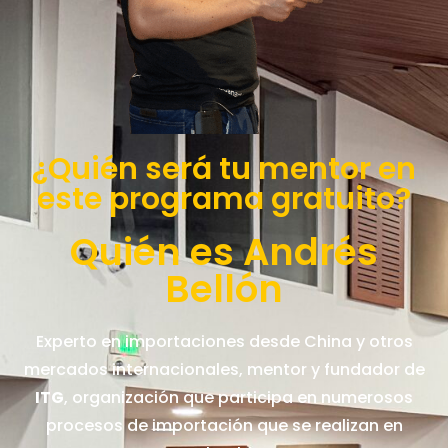
¿Quién será tu mentor en
este programa gratuito?
Quién es Andrés
Bellón
Experto en importaciones desde China y otros
mercados internacionales, mentor y fundador de
ITG
, organización que participa en numerosos
procesos de importación que se realizan en