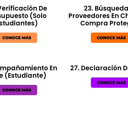
Verificación De
23. Búsqueda
supuesto (solo
Proveedores En C
studiantes)
Compra Prote
CONOCE MÁS
CONOCE MÁS
ompañamiento En
27. Declaración 
te (Estudiante)
CONOCE MÁS
CONOCE MÁS