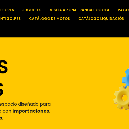
SESORES
JUGUETES
VISITA A ZONA FRANCA BOGOTÁ
PAGO
ANTIGOLPES
CATÁLOGO DE MOTOS
CATÁLOGO LIQUIDACIÓN
S
S
n espacio diseñado para
do con
importaciones
,
s
.