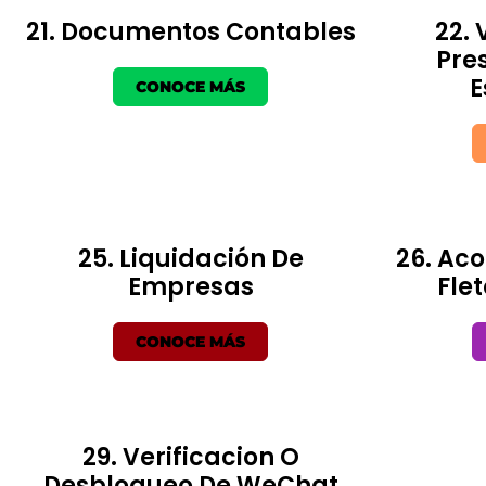
21. Documentos Contables
22. 
Pre
E
CONOCE MÁS
25. Liquidación De
26. Ac
Empresas
Fle
CONOCE MÁS
29. Verificacion O
Desbloqueo De WeChat