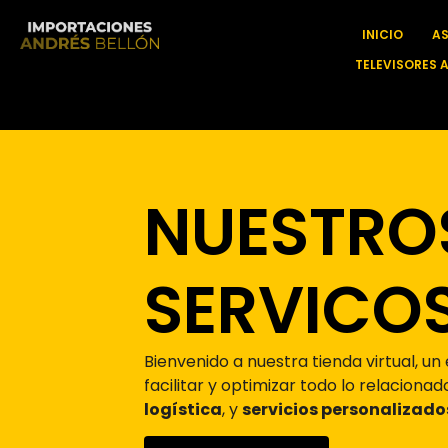
INICIO
A
TELEVISORES 
NUESTRO
SERVICO
Bienvenido a nuestra tienda virtual, u
facilitar y optimizar todo lo relaciona
logística
, y
servicios personalizado